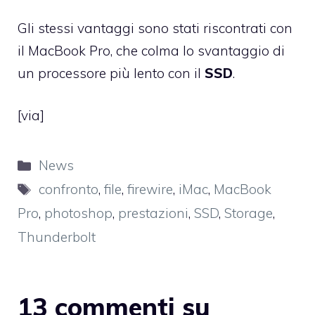
Gli stessi vantaggi sono stati riscontrati con
il MacBook Pro, che colma lo svantaggio di
un processore più lento con il
SSD
.
[
via
]
Categorie
News
Tag
confronto
,
file
,
firewire
,
iMac
,
MacBook
Pro
,
photoshop
,
prestazioni
,
SSD
,
Storage
,
Thunderbolt
13 commenti su