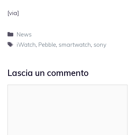
[
via
]
Categorie
News
Tag
iWatch
,
Pebble
,
smartwatch
,
sony
Lascia un commento
Commento