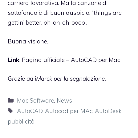
carriera lavorativa. Ma la canzone di
sottofondo è di buon auspicio: “things are
gettin’ better, oh-oh-oh-oooo”.
Buona visione.
Link
: Pagina ufficiale – AutoCAD per Mac
Grazie ad
iMarck
per la segnalazione.
Categorie
Mac Software
,
News
Tag
AutoCAD
,
Autocad per MAc
,
AutoDesk
,
pubblicità