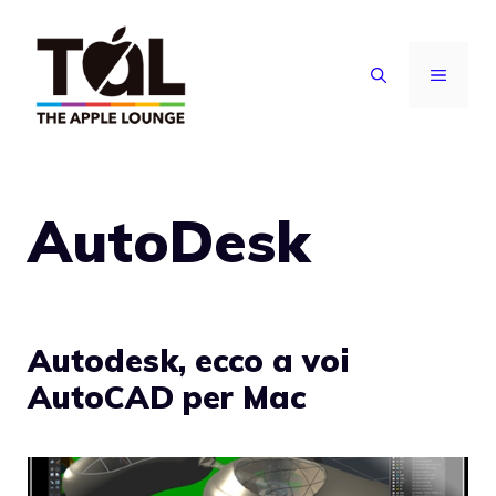
Vai
al
MENU
contenuto
AutoDesk
Autodesk, ecco a voi
AutoCAD per Mac