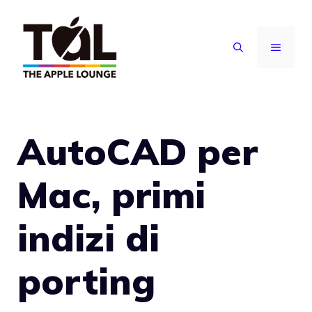
Vai
al
MENU
contenuto
AutoCAD per
Mac, primi
indizi di
porting