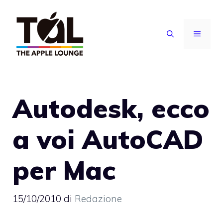
Vai
al
MENU
contenuto
Autodesk, ecco
a voi AutoCAD
per Mac
15/10/2010
di
Redazione