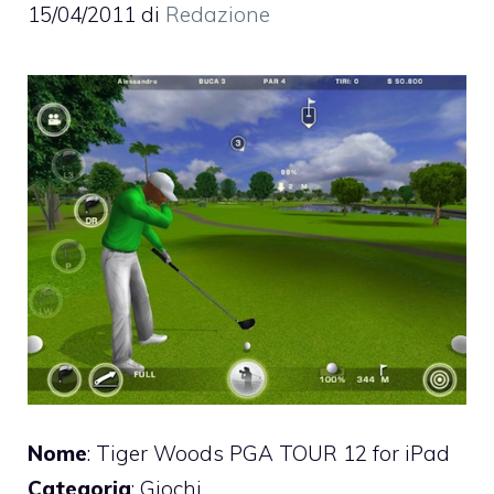
15/04/2011
di
Redazione
Nome
: Tiger Woods PGA TOUR 12 for iPad
Categoria
: Giochi