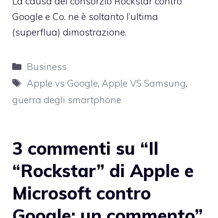
La causa del consorzio Rockstar contro
Google e Co. ne è soltanto l’ultima
(superflua) dimostrazione.
Categorie
Business
Tag
Apple vs Google
,
Apple VS Samsung
,
guerra degli smartphone
3 commenti su “Il
“Rockstar” di Apple e
Microsoft contro
Google: un commento”