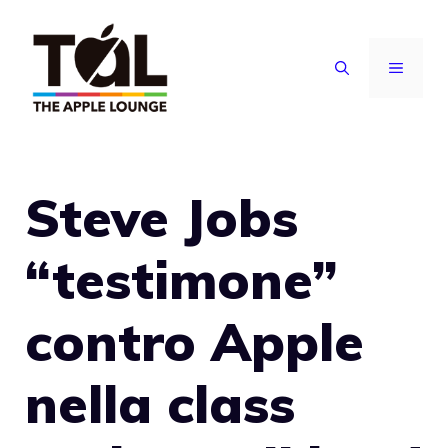
Vai
al
MENU
contenuto
Steve Jobs
“testimone”
contro Apple
nella class