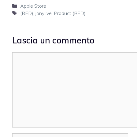
Categorie
Apple Store
Tag
(RED)
,
jony ive
,
Product (RED)
Lascia un commento
Commento