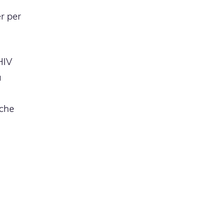
er per
HIV
a
(che