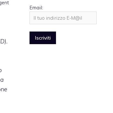
gent
Email:
D).
o
za
one