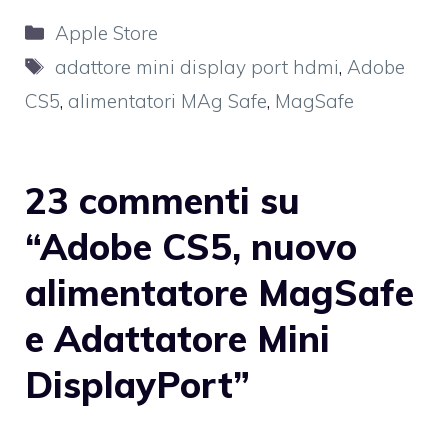
Categorie
Apple Store
Tag
adattore mini display port hdmi
,
Adobe
CS5
,
alimentatori MAg Safe
,
MagSafe
23 commenti su
“Adobe CS5, nuovo
alimentatore MagSafe
e Adattatore Mini
DisplayPort”