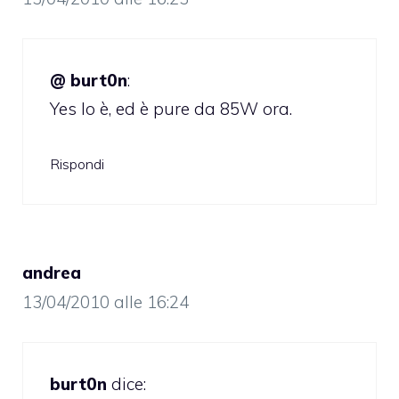
@ burt0n
:
Yes lo è, ed è pure da 85W ora.
Rispondi
andrea
13/04/2010 alle 16:24
burt0n
dice: