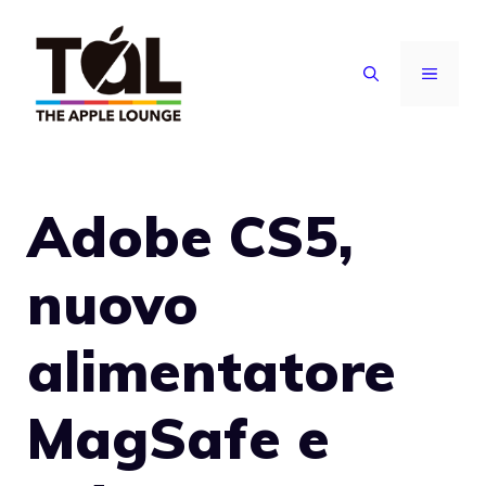
Vai
al
MENU
contenuto
Adobe CS5,
nuovo
alimentatore
MagSafe e