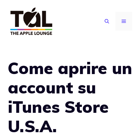
Vai
al
MENU
contenuto
Come aprire un
account su
iTunes Store
U.S.A.