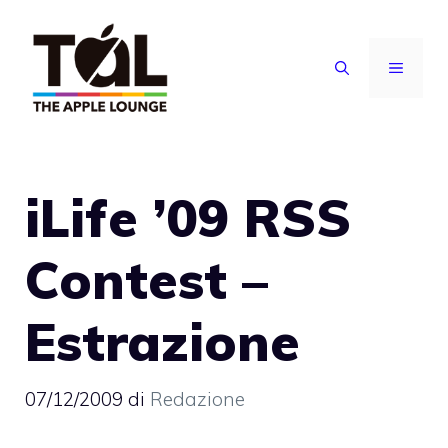
Vai
al
MENU
contenuto
iLife ’09 RSS
Contest –
Estrazione
07/12/2009
di
Redazione