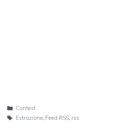
Categorie
Contest
Tag
Estrazione
,
Feed RSS
,
rss