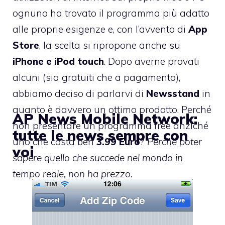
ognuno ha trovato il programma più adatto
alle proprie esigenze e, con l’avvento di
App
Store
, la scelta si ripropone anche su
iPhone e iPod touch
. Dopo averne provati
alcuni (sia gratuiti che a pagamento),
abbiamo deciso di parlarvi di
Newsstand
in
quanto è davvero un ottimo prodotto. Perché
AP News Mobile Network:
non presentare un programma free anziché
tutte le news sempre con
uno che costa ben
3.99 Euro
?
Perché poter
voi
sapere quello che succede nel mondo in
tempo reale, non ha prezzo.