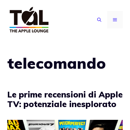
Vai
al
MENU
contenuto
telecomando
Le prime recensioni di Apple
TV: potenziale inesplorato