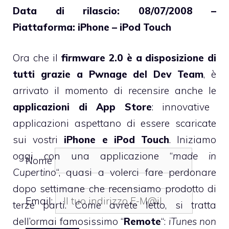
Data di rilascio: 08/07/2008 –
Piattaforma: iPhone – iPod Touch
Ora che il
firmware 2.0 è a disposizione di
tutti grazie a Pwnage del Dev Team
, è
arrivato il momento di recensire anche le
applicazioni di App Store
: innovative
applicazioni aspettano di essere scaricate
sui vostri
iPhone e iPod Touch
. Iniziamo
oggi con una applicazione “
made in
Nome
Cupertino
“, quasi a volerci fare perdonare
dopo settimane che recensiamo prodotto di
Email:
terze parti. Come avrete letto, si tratta
dell’ormai famosissimo “
Remote
“:
iTunes non