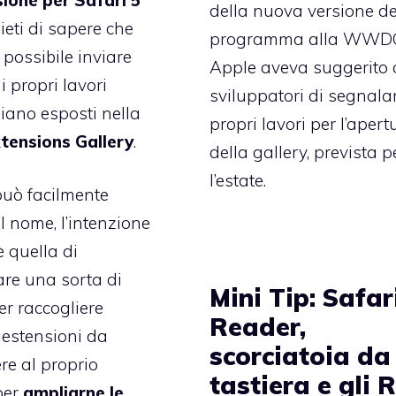
della nuova versione de
ieti di sapere che
programma alla WWD
 possibile inviare
Apple
aveva suggerito 
i propri lavori
sviluppatori
di segnalar
siano esposti nella
propri lavori per l’apert
tensions Gallery
.
della gallery, prevista p
l’estate.
uò facilmente
l nome, l’intenzione
è quella di
re una sorta di
Mini Tip: Safar
r raccogliere
Reader,
 estensioni da
scorciatoia da
e al proprio
tastiera e gli 
per
ampliarne le