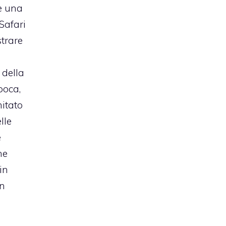
e una
Safari
trare
 della
poca,
mitato
lle
e
ne
 in
un