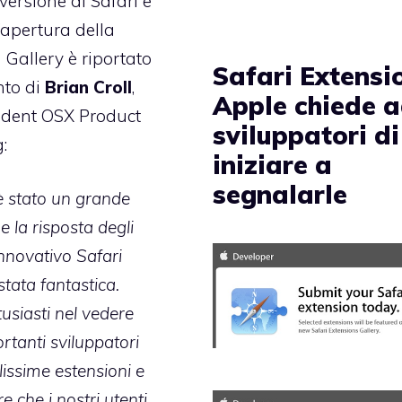
versione di Safari e
’apertura della
 Gallery è riportato
Safari Extensi
nto di
Brian Croll
,
Apple chiede a
ident OSX Product
sviluppatori di
:
iniziare a
segnalarle
è stato un grande
e la risposta degli
’innovativo Safari
tata fantastica.
usiasti nel vedere
rtanti sviluppatori
lissime estensioni e
e che i nostri utenti