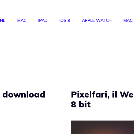
ONE
MAC
IPAD
IOS 9
APPLE WATCH
MAC
il download
Pixelfari, il W
8 bit