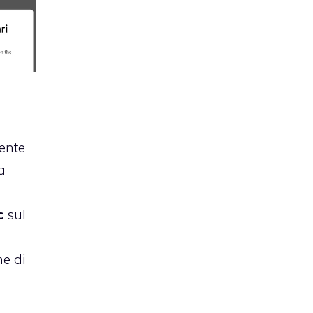
ente
a
c
sul
me di