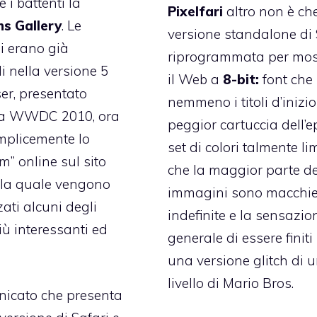
 i battenti la
Pixelfari
altro non è ch
ns Gallery
. Le
versione standalone di 
i erano già
riprogrammata per mos
li nella versione 5
il Web a
8-bit:
font che
er, presentato
nemmeno i titoli d’inizio
la WWDC 2010, ora
peggior cartuccia dell’e
emplicemente
lo
set di colori talmente li
” online sul sito
che la maggior parte de
la quale vengono
immagini sono macchi
zati alcuni degli
indefinite e la sensazio
ù interessanti ed
generale di essere finiti
una versione glitch di 
livello di Mario Bros.
nicato che presenta