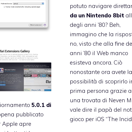
potuto navigare dirett
da un Nintendo 8bit
all
degli anni ’80? Beh,
immagino che la rispos
no, visto che alla fine de
anni ’80 il Web manco
esisteva ancora. Ciò
nonostante ora avete l
possibilità di scoprirlo i
prima persona grazie 
una trovata di
Neven M
giornamento
5.0.1 di
vale dire il papà del no
pena pubblicato
gioco per iOS
“The Incid
r Apple apre