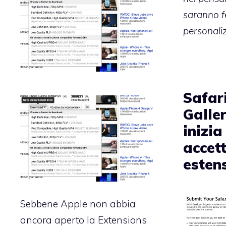
saranno fe
personaliz
Safar
Galle
inizia
accett
esten
Sebbene Apple non abbia
ancora aperto la
Extensions