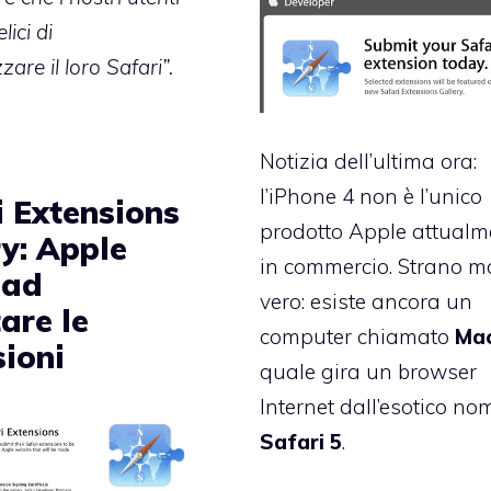
lici di
zare il loro Safari”.
Notizia dell’ultima ora:
l’
iPhone 4
non è l’unico
i Extensions
prodotto Apple attualm
ry: Apple
in commercio. Strano m
 ad
vero: esiste ancora un
are le
computer chiamato
Ma
sioni
quale gira un browser
Internet dall’esotico no
Safari 5
.