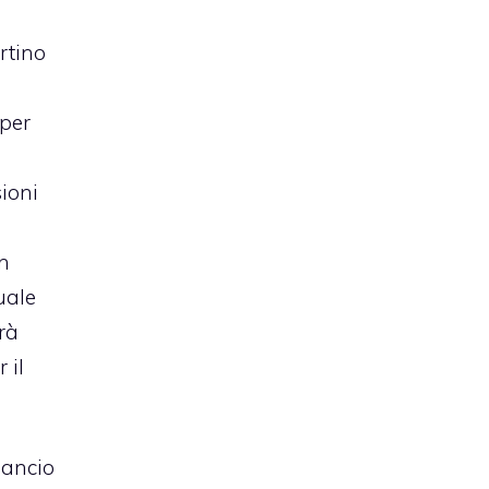
rtino
per
d
sioni
on
uale
rà
 il
lancio