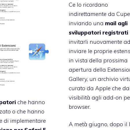
Ce lo ricordano
indirettamente da Cupe
inviando una
mail agli
sviluppatori registrati
invitarli nuovamente a
inviare le proprie esten
in vista della prossima
apertura della Extensi
Gallery, un archivio virt
curato da Apple che da
visibilità agli add-on per
patori
che hanno
browser.
zzato o che hanno
e di implementare
A metà giugno, dopo il 
ione per Safari 5