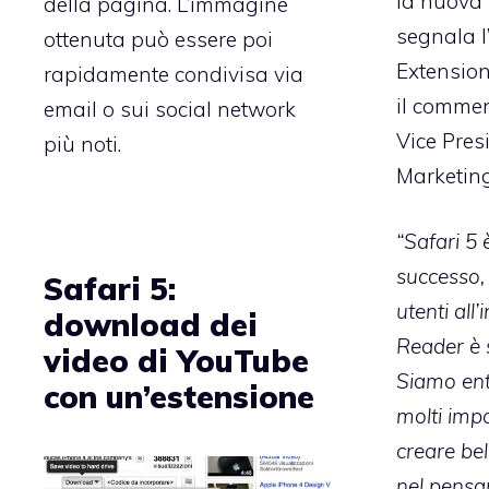
la nuova 
della pagina. L’immagine
segnala l
ottenuta può essere poi
Extension
rapidamente condivisa via
il comme
email o sui social network
Vice Pres
più noti.
Marketing
“Safari 5 
successo, 
Safari 5:
utenti all
download dei
Reader è s
video di YouTube
Siamo ent
con un’estensione
molti impo
creare bel
nel pensar