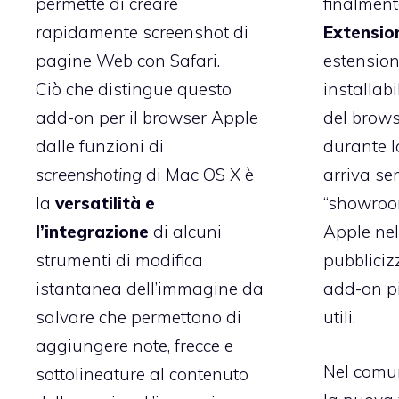
permette di creare
finalmente
rapidamente screenshot di
Extensio
pagine Web con Safari.
estension
Ciò che distingue questo
installabi
add-on per il browser Apple
del brows
dalle funzioni di
durante 
screenshoting
di Mac OS X è
arriva s
la
versatilità e
“showroom
l’integrazione
di alcuni
Apple
nel
strumenti di modifica
pubbliciz
istantanea dell’immagine da
add-on pi
salvare che permettono di
utili.
aggiungere note, frecce e
Nel comu
sottolineature al contenuto