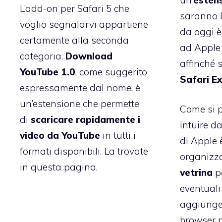
L’add-on per Safari 5 che
saranno l
voglio segnalarvi appartiene
da oggi è
certamente alla seconda
ad Apple 
categoria.
Download
affinché 
YouTube 1.0
, come suggerito
Safari Ex
espressamente dal nome, è
un’estensione che permette
Come si p
di
scaricare rapidamente i
intuire da
video da YouTube
in tutti i
di Apple 
formati disponibili. La trovate
organizza
in questa pagina
.
vetrina
pe
eventuali
aggiunger
browser 