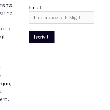
amente
Email:
a fine
ta sia
gli
a
n
ad
rgan
,
to
ent”
.