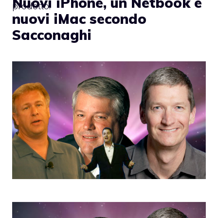
Nuovi iPhone, un Netbook e
prodotto.
nuovi iMac secondo
Sacconaghi