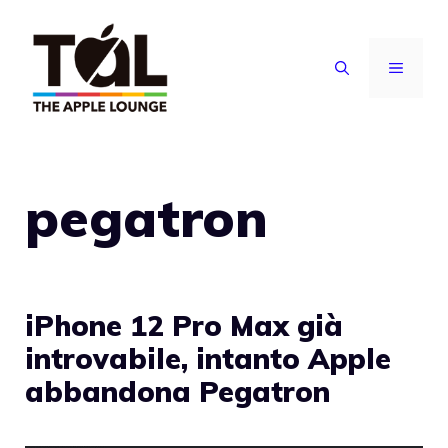
Vai
al
MENU
contenuto
pegatron
iPhone 12 Pro Max già
introvabile, intanto Apple
abbandona Pegatron