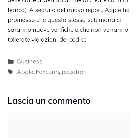
delle carte d’identità al fine di creare conti in
banca). A seguito del nuovo report, Apple ha
promesso che questa stessa settimana ci
saranno nuove verifiche e che non verranno
tollerate violazioni del codice.
Categorie
Business
Tag
Apple
,
Foxconn
,
pegatron
Lascia un commento
Commento