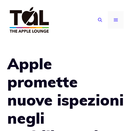
Vai
al
MENU
contenuto
Apple
promette
nuove ispezioni
negli