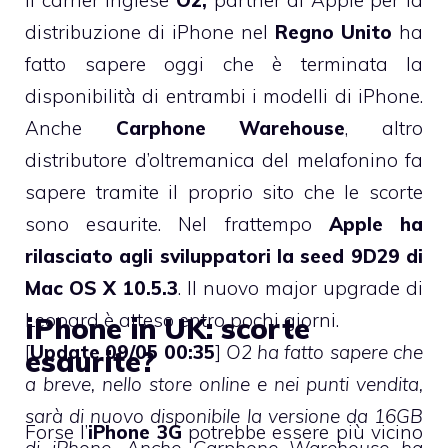
distribuzione di iPhone nel
Regno Unito
ha
fatto sapere oggi che è terminata la
disponibilità di entrambi i modelli di iPhone.
Anche
Carphone Warehouse
, altro
distributore d’oltremanica del melafonino fa
sapere tramite il proprio sito che le scorte
sono esaurite. Nel frattempo
Apple ha
rilasciato agli sviluppatori la seed 9D29 di
Mac OS X 10.5.3
. Il nuovo major upgrade di
Leopard è atteso entro pochi giorni.
iPhone in UK: scorte
[
Update 09/05 00:35
]
O2 ha fatto sapere che
esaurite?
a breve, nello store online e nei punti vendita,
sarà di nuovo disponibile la versione da 16GB
Forse l’
iPhone 3G
potrebbe essere più vicino
di iPhone. Anche Carphone Warehouse ha