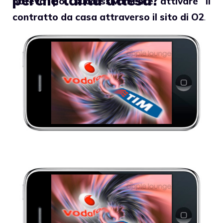
perché tanta attesa?
poteva poi successivamente attivare il
contratto da casa attraverso il sito di O2
.