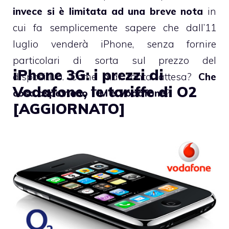
invece si è limitata ad una breve nota
in
cui fa semplicemente sapere che dall’11
luglio venderà iPhone, senza fornire
particolari di sorta sul prezzo del
iPhone 3G: i prezzi di
dispositivo. Come mai tanta attesa?
Che
Vodafone, le tariffe di O2
cosa aspettano TIM e Vodafone
?
[AGGIORNATO]