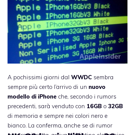
A pochissimi giorni dal
WWDC
sembra
sempre più certo l’arrivo di un
nuovo
modello di iPhone
che, secondo i rumors
precedenti, sarà venduto con
16GB
o
32GB
di memoria e sempre nei colori nero e
bianco. La conferma, anche se di rumor
ancora si tratta, arriva dal listino elettronico