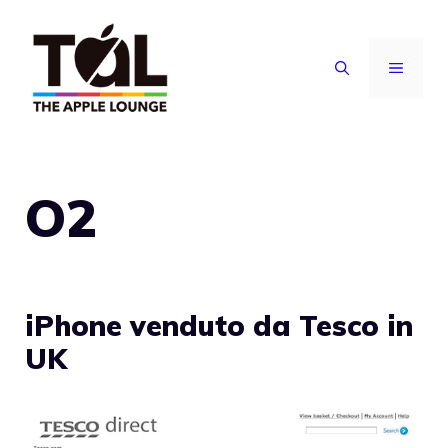
Vai
al
MENU
contenuto
O2
iPhone venduto da Tesco in
UK