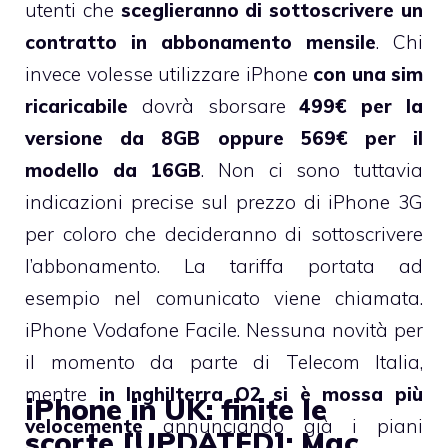
utenti che
sceglieranno di sottoscrivere un
contratto in abbonamento mensile
. Chi
invece volesse utilizzare iPhone
con una sim
ricaricabile
dovrà sborsare
499€ per la
versione da 8GB oppure 569€ per il
modello da 16GB
. Non ci sono tuttavia
indicazioni precise sul prezzo di iPhone 3G
per coloro che decideranno di sottoscrivere
l’abbonamento. La tariffa portata ad
esempio nel comunicato viene chiamata.
iPhone Vodafone Facile. Nessuna novità per
il momento da parte di Telecom Italia,
mentre
in Inghilterra O2 si è mossa più
iPhone in UK: finite le
velocemente
annunciando già i piani
scorte [UPDATED]; Mac