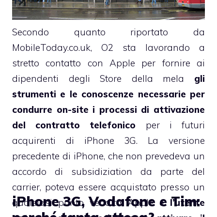
Secondo quanto riportato da
MobileToday.co.uk, O2 sta lavorando a
stretto contatto con Apple per fornire ai
dipendenti degli Store della mela
gli
strumenti e le conoscenze necessarie per
condurre on-site i processi di attivazione
del contratto telefonico
per i futuri
acquirenti di iPhone 3G. La versione
precedente di iPhone, che non prevedeva un
accordo di
subsidiziation
da parte del
carrier, poteva essere acquistato presso un
iPhone 3G, Vodafone e Tim:
qualsiasi punto vendita Apple e
l’utente