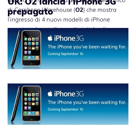
UK: O2 lancia l’iPhone 3G
di
Carphone Warehouse
(
O2
) che mostra
prepagato
l’ingresso di 4 nuovi modelli di iPhone
proprio in base alle caratteristiche di
memoria e colore.