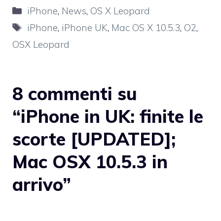
Categorie
iPhone
,
News
,
OS X Leopard
Tag
iPhone
,
iPhone UK
,
Mac OS X 10.5.3
,
O2
,
OSX Leopard
8 commenti su
“iPhone in UK: finite le
scorte [UPDATED];
Mac OSX 10.5.3 in
arrivo”