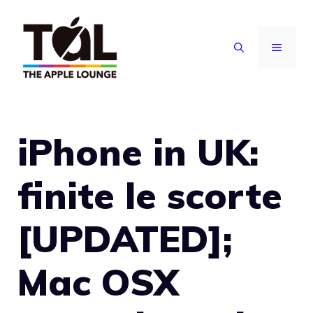
Vai
al
MENU
contenuto
iPhone in UK:
finite le scorte
[UPDATED];
Mac OSX