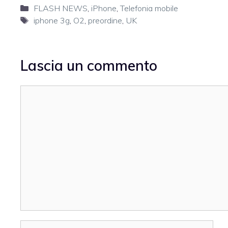
Categorie
FLASH NEWS
,
iPhone
,
Telefonia mobile
Tag
iphone 3g
,
O2
,
preordine
,
UK
Lascia un commento
Commento