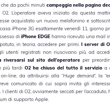
e che da pochi minuti
campeggia nella pagina de
o O2
. L’operatore aveva iniziato da questa matt
vesse acquistato un nuovo melafonino e sottoscri
a casa
iPhone 3G
esattamente venerdì 11, giorno pr
ssesso di
iPhone EDGE
hanno ricevuto una mail in 
 potuto, in teoria, accedere per primi.
I server di 
i utenti registrati non riuscivano più ad acced
riversarsi sul sito dell’operatore
per preordin
e più tardi
O2 ha chiuso del tutto il servizio
a 
on-line, da attribuirsi alla “
Huge demand
“, la “
reve comunicato di cui sopra invita gli interess
i. I clienti di O2, ovviamente seccati per l’accaduto
orum di supporto Apple
.