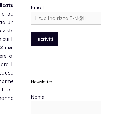
dicata
Email:
ina ad
tto un
evisto
cui li
O2 non
ere al
are il
causa
enorme
Newsletter
ati ad
Nome
, hanno