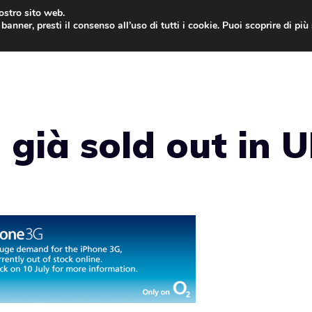
nostro sito web.
banner, presti il consenso all’uso di tutti i cookie. Puoi scoprire di pi
ONE
MAC
IPAD
IOS 9
APPLE WATCH
MAC
 già sold out in 