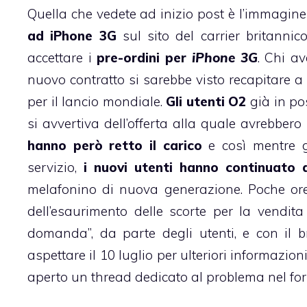
Quella che vedete ad inizio post è l’immagin
ad iPhone 3G
sul
sito del carrier britannic
accettare i
pre-ordini per
iPhone 3G
. Chi a
nuovo contratto si sarebbe visto recapitare 
per il lancio mondiale.
Gli utenti O2
già in po
si avvertiva dell’offerta alla quale avrebbero
hanno però retto il carico
e così mentre gl
servizio,
i nuovi utenti hanno continuato a 
melafonino di nuova generazione. Poche or
dell’esaurimento delle scorte per la vendita 
domanda”, da parte degli utenti, e con il b
aspettare il 10 luglio per ulteriori informazion
aperto un
thread dedicato al problema nel f