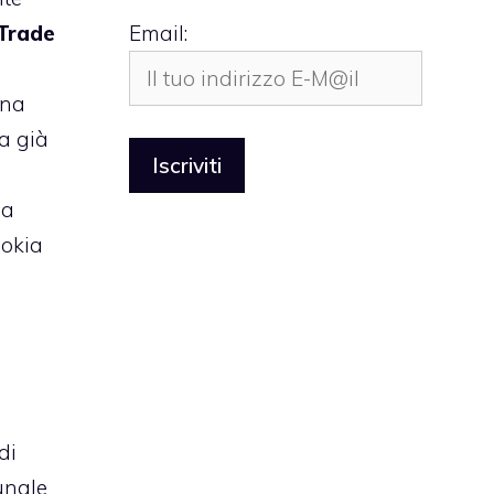
 Trade
Email:
l
una
ra già
ha
Nokia
di
unale