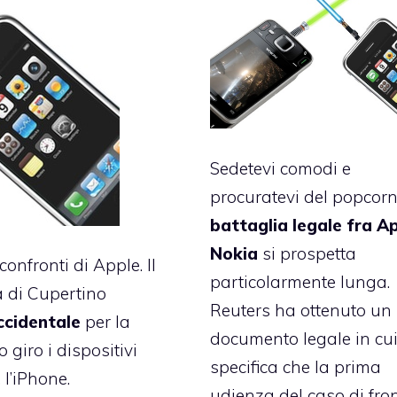
Sedetevi comodi e
procuratevi del popcorn:
battaglia legale fra A
Nokia
si prospetta
confronti di Apple. Il
particolarmente lunga.
a di Cupertino
Reuters ha ottenuto
un
ccidentale
per la
documento legale in cui
 giro i dispositivi
specifica che la prima
 l’iPhone.
udienza del caso di fro