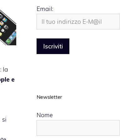
Email:
 la
pple e
Newsletter
Nome
 si
nte