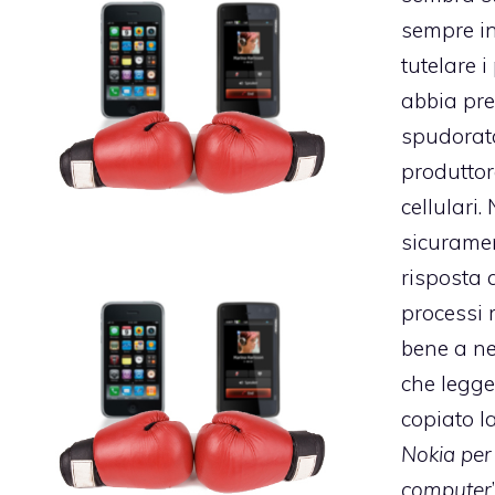
sempre in
tutelare i
abbia pre
spudorat
produttore
cellulari.
sicurame
risposta a
processi 
bene a ne
che
legge
copiato la
Nokia per 
computer