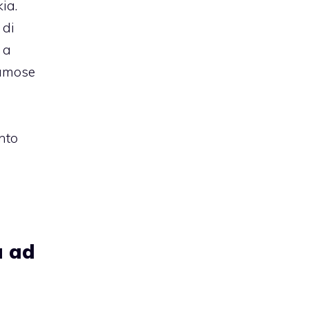
ia.
 di
 a
famose
nto
a ad