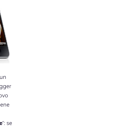
 un
ogger
uovo
iene
e
“: se