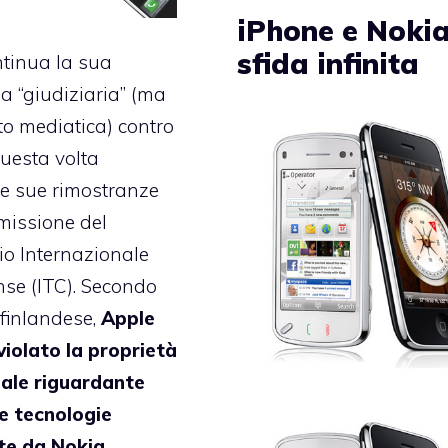
iPhone e Nokia
sfida infinita
tinua la sua
 “giudiziaria”
(ma
to mediatica) contro
uesta volta
e sue rimostranze
missione del
o Internazionale
nse (ITC). Secondo
 finlandese,
Apple
iolato la proprietà
uale riguardante
e tecnologie
te da Nokia
,