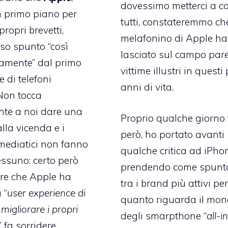
dovessimo metterci a co
 primo piano per
tutti, constateremmo che
 propri brevetti,
melafonino di Apple ha
so spunto “così
lasciato sul campo par
amente” dal primo
vittime illustri in questi
 di telefoni
anni di vita.
 Non tocca
nte a noi dare una
Proprio qualche giorno 
lla vicenda e i
però, ho portato avanti
mediatici non fanno
qualche critica ad iPho
ssuno: certo però
prendendo come spunt
re
che Apple ha
tra i brand più attivi pe
 “
user experience di
quanto riguarda il mo
migliorare i propri
degli smarpthone “
all-i
” fa sorridere.