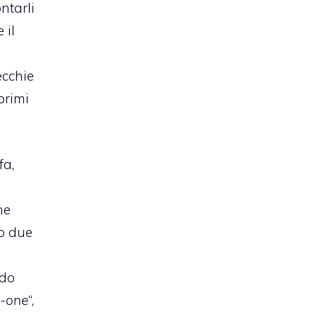
ntarli
 il
ecchie
 primi
fa,
ne
o due
r
ndo
n-one
“,