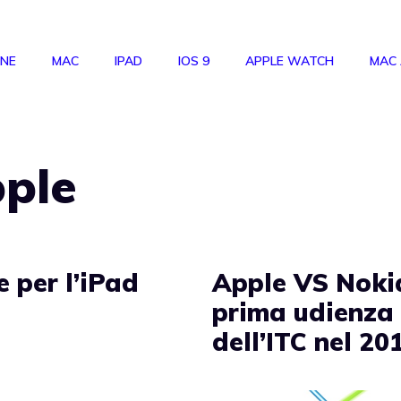
ONE
MAC
IPAD
IOS 9
APPLE WATCH
MAC
pple
 per l’iPad
Apple VS Noki
prima udienza
dell’ITC nel 20