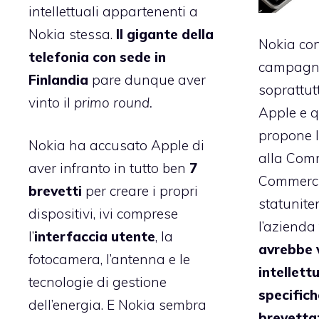
intellettuali appartenenti a
Nokia stessa.
Il gigante della
Nokia con
telefonia con sede in
campagna
Finlandia
pare dunque aver
soprattut
vinto il
primo round.
Apple e q
propone l
Nokia ha accusato Apple di
alla Com
aver infranto in tutto ben
7
Commerci
brevetti
per creare i propri
statunite
dispositivi, ivi comprese
l’azienda
l’
interfaccia utente
, la
avrebbe v
fotocamera, l’antenna e le
intellett
tecnologie di gestione
specifich
dell’energia. E Nokia sembra
brevetta