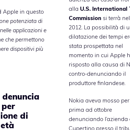
alla
U.S. International
ad Apple in questo
Commission
si terrà ne
ione potenziata di
2012. La possibilità di 
 nelle applicazioni e
dilatazione dei tempi e
nne che permettono
stata prospettata nel
re dispositivi più
momento in cui Apple 
risposto alla causa di 
contro-denunciando il
produttore finlandese.
 denuncia
Nokia aveva mosso per
 per
prima ad ottobre
ione di
denunciando l’azienda 
ietà
Cupertino
presso il trib