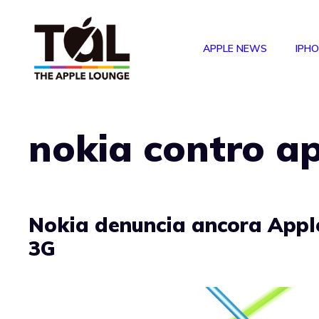
Vai
al
APPLE NEWS
IPH
contenuto
nokia contro a
Nokia denuncia ancora Apple
3G