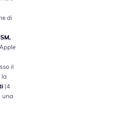
ne di
SM,
 Apple
sso il
 la
ti
(4
n una