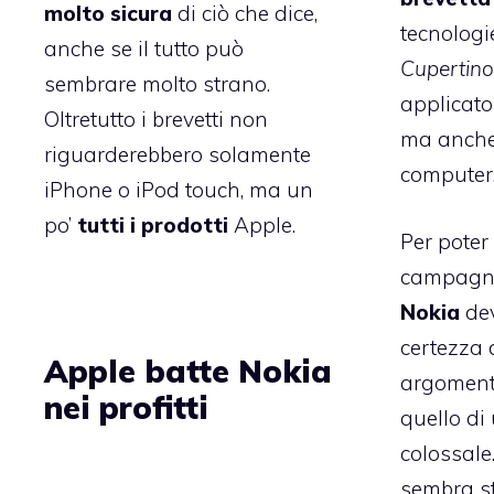
molto sicura
di ciò che dice,
tecnologi
anche se il tutto può
Cupertino
sembrare molto strano.
applicato
Oltretutto i brevetti non
ma anche 
riguarderebbero solamente
computer
iPhone o iPod touch, ma un
po’
tutti i prodotti
Apple.
Per poter
campagna
Nokia
dev
certezza 
Apple batte Nokia
argomentaz
nei profitti
quello di
colossale
sembra s