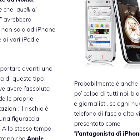
e che “
quelli di
” avrebbero
 non solo ad iPhone
ai vari iPod e
.
 portare avanti una
 di questo tipo,
Probabilmente è anche
e avere l’assoluta
po’ colpa di tutti noi, bl
delle proprie
e giornalisti, se ogni n
ioni: il rischio è
telefono di fascia alta v
 una figuraccia
presentato come
. Allo stesso tempo
“
l’antagonista di iPhon
trano che
Apple
,