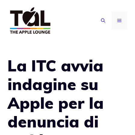
Vai
al
MENU
contenuto
La ITC avvia
indagine su
Apple per la
denuncia di