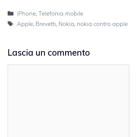
Categorie
iPhone
,
Telefonia mobile
Tag
Apple
,
Brevetti
,
Nokia
,
nokia contro apple
Lascia un commento
Commento