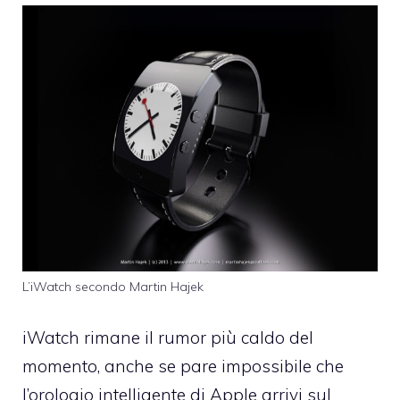
L’iWatch secondo Martin Hajek
iWatch rimane il rumor più caldo del
momento, anche se pare impossibile che
l’orologio intelligente di Apple arrivi sul