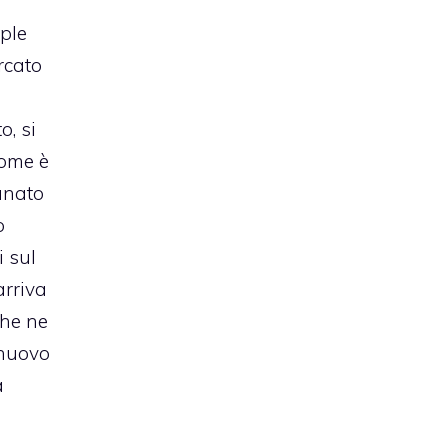
ple
rcato
E
o, si
Come è
tunato
o
 sul
arriva
che ne
 nuovo
a