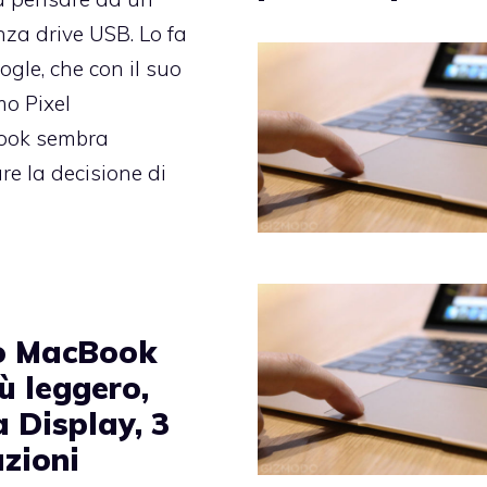
nza drive USB. Lo fa
gle, che con il suo
o Pixel
ook sembra
e la decisione di
o MacBook
iù leggero,
 Display, 3
azioni