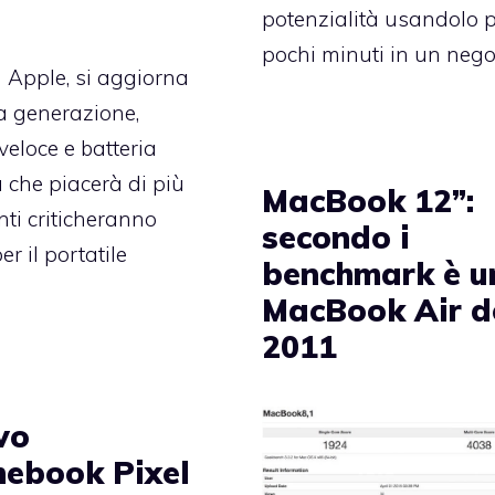
potenzialità usandolo 
pochi minuti in un nego
a Apple, si aggiorna
ma generazione,
veloce e batteria
à che piacerà di più
MacBook 12”:
nti criticheranno
secondo i
r il portatile
benchmark è u
MacBook Air d
2011
vo
ebook Pixel