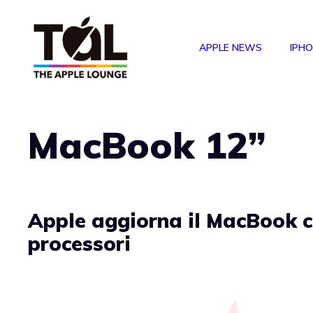
Vai
al
APPLE NEWS
IPH
contenuto
MacBook 12”
Apple aggiorna il MacBook c
processori