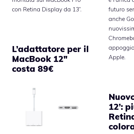
con Retina Display da 13’’.
futuro se
anche Goo
nuovissim
Chromeb
L’adattatore per il
appoggiar
MacBook 12″
Apple.
costa 89€
Nuov
12’: p
Retina
color