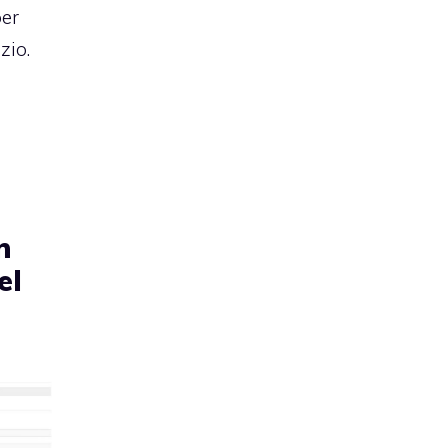
per
zio.
n
el