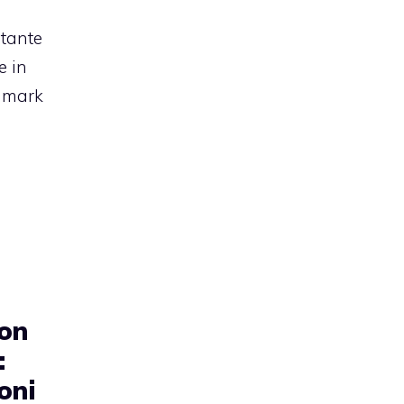
tante
e in
chmark
on
:
oni