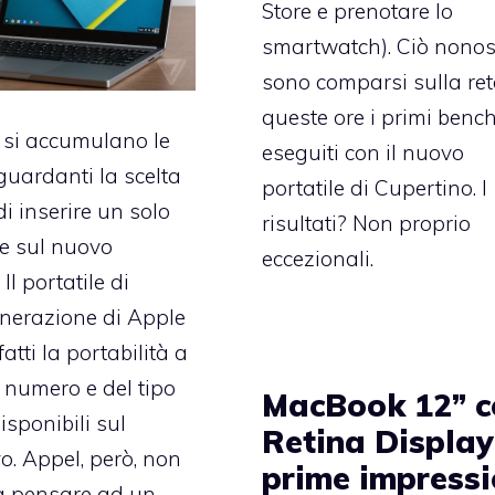
Store e prenotare lo
smartwatch). Ciò nonos
sono comparsi sulla ret
queste ore i primi ben
e si accumulano le
eseguiti con il nuovo
iguardanti la scelta
portatile di Cupertino. I
i inserire un solo
risultati? Non proprio
e sul nuovo
eccezionali.
l portatile di
nerazione di Apple
fatti la portabilità a
 numero e del tipo
MacBook 12” c
isponibili sul
Retina Display
vo. Appel, però, non
prime impressi
 a pensare ad un