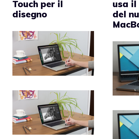
Touch per il
usa il
disegno
del n
MacB