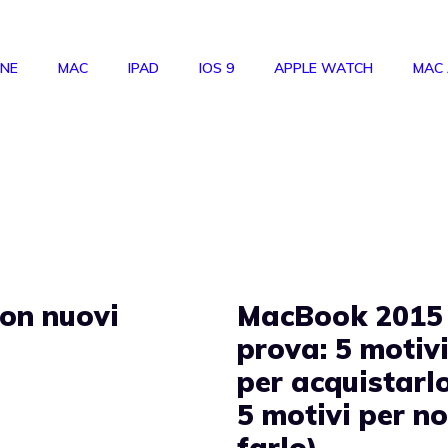
ONE
MAC
IPAD
IOS 9
APPLE WATCH
MAC
on nuovi
MacBook 2015 
prova: 5 motiv
per acquistarlo
5 motivi per n
farlo)