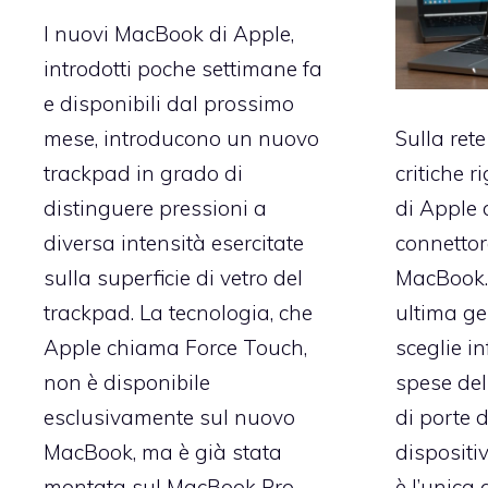
I nuovi MacBook di Apple,
introdotti poche settimane fa
e disponibili dal prossimo
mese, introducono un nuovo
Sulla ret
trackpad in grado di
critiche r
distinguere pressioni a
di Apple d
diversa intensità esercitate
connettor
sulla superficie di vetro del
MacBook. I
trackpad. La tecnologia, che
ultima ge
Apple chiama Force Touch,
sceglie in
non è disponibile
spese del
esclusivamente sul nuovo
di porte d
MacBook, ma è già stata
dispositi
montata sul MacBook Pro
è l’unica