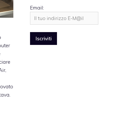
Email:
o
puter
e
ciare
ir,
rovato
tava.