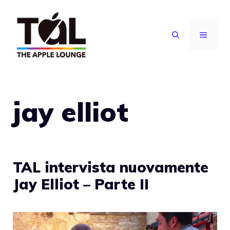
Vai
al
MENU
contenuto
jay elliot
TAL intervista nuovamente
Jay Elliot – Parte II