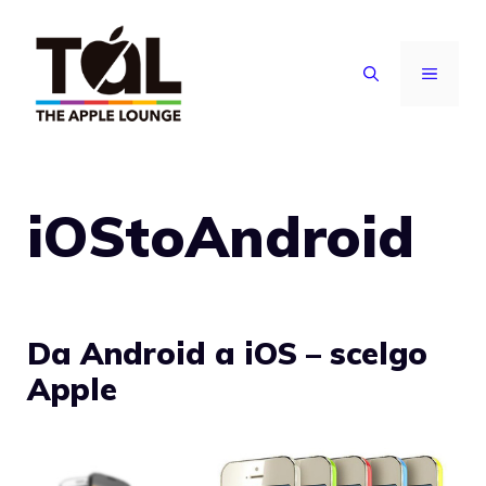
Vai
al
MENU
contenuto
iOStoAndroid
Da Android a iOS – scelgo
Apple