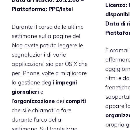
Licenza: 
Piattaforma: PPC/Intel
disponibi
Data di r
Durante il corso delle ultime
Piattafo
settimane sulla pagine del
blog avete potuto leggere le
È oramai
segnalazioni di varie
affermare
applicazioni, sia per OS X che
oggigiorn
per iPhone, volte a migliorare
ritmi e da
la gestione degli
impegni
frenetiche
giornalieri
e
sopportabi
l’
organizzazione
dei
compiti
appare f
che si è chiamati a fare
organizz
durante l’arco della
propria g
settimana. Sul fronte Mac,