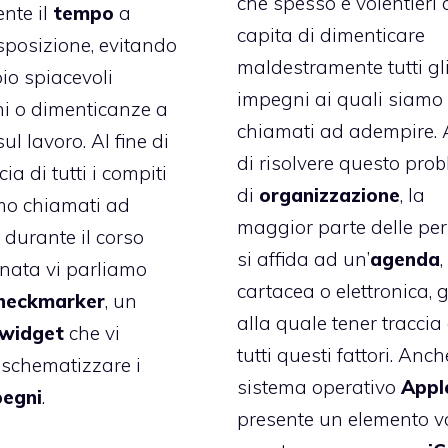
che spesso e volentieri c
nte il
tempo
a
capita di dimenticare
sposizione, evitando
maldestramente tutti gl
o spiacevoli
impegni ai quali siamo
ni o dimenticanze a
chiamati ad adempire. A
ul lavoro. Al fine di
di risolvere questo pro
cia di tutti i compiti
di
organizzazione
, la
mo chiamati ad
maggior parte delle pe
durante il corso
si affida ad un’
agenda
,
rnata vi parliamo
cartacea o elettronica, 
heckmarker
, un
alla quale tener traccia 
widget
che vi
tutti questi fattori. Anch
 schematizzare i
sistema operativo
Appl
egni
.
presente un elemento v