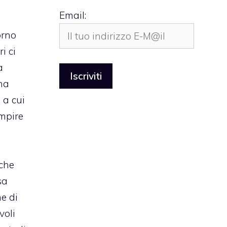
l
Email:
orno
i ci
a
na
 a cui
mpire
 che
sa
ne di
voli