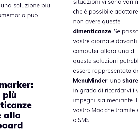
situazioni vi sono vari 
e una soluzione più
che è possibile adottare
Promemoria può
non avere queste
dimenticanze
. Se passa
vostre giornate davanti
computer allora una di
queste soluzioni potreb
essere rappresentata d
MenuMinder
, uno
shar
marker:
in grado di ricordarvi i 
 più
impegni sia mediante il
ticanze
vostro Mac che tramite 
 alla
o SMS.
board