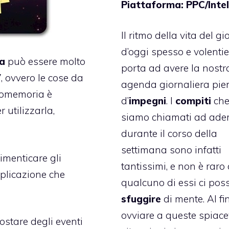
Piattaforma: PPC/Inte
Il ritmo della vita del gi
d’oggi spesso e volentier
a
può essere molto
porta ad avere la nostr
”
, ovvero le cose da
agenda giornaliera pie
Promemoria è
d’
impegni
. I
compiti
che
 utilizzarla,
siamo chiamati ad ade
durante il corso della
settimana sono infatti
imenticare gli
tantissimi, e non è raro
pplicazione che
qualcuno di essi ci pos
sfuggire
di mente. Al fi
ovviare a queste spiace
ostare degli eventi