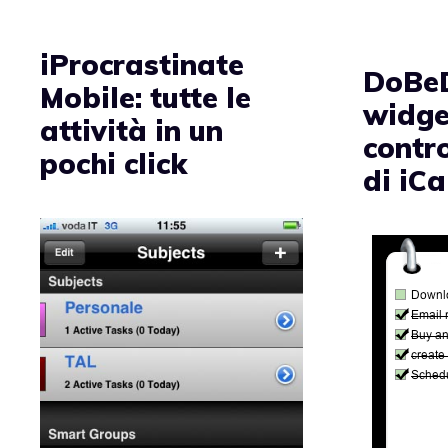
iProcrastinate
DoBeD
Mobile: tutte le
widget
attività in un
contr
pochi click
di iCa