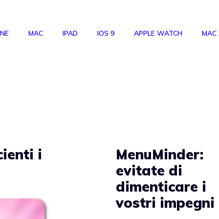
ONE
MAC
IPAD
IOS 9
APPLE WATCH
MAC
ienti i
MenuMinder:
evitate di
dimenticare i
vostri impegni