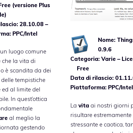
Free (versione Plus
le)
ilascio: 28.10.08 –
rma: PPC/Intel
Nome: Thing
0.9.6
 un luogo comune
Categoria: Varie – Lic
 che la vita di
Free
o è scandita da dei
Data di rilascio: 01.11
 delle tempistiche
Piattaforma: PPC/Inte
 ed al limite del
le. In quest’ottica
La
vita
ai nostri giorni
ondamentale
risultare estremamente
are
al meglio la
stressante e caotica, tan
iornata gestendo