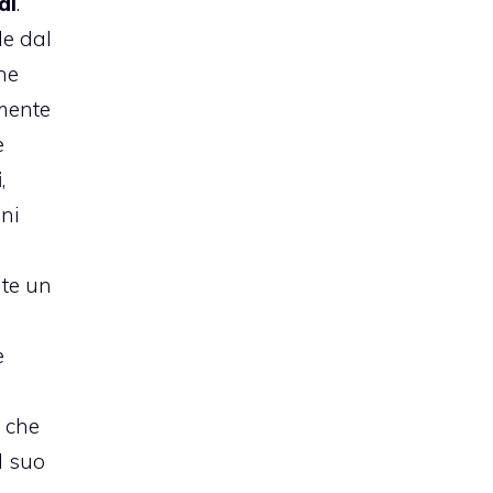
al
.
le dal
ne
emente
e
i
,
oni
ate un
e
e che
l suo