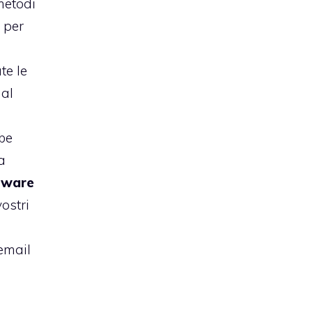
metodi
 per
te le
 al
be
a
eware
vostri
email