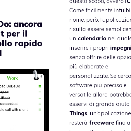
questo scopo, ovvero
iC
Come facilmente intuibi
nome, però, l’applicazio
o: ancora
risulta essere semplic
 per il
un
calendario
nel qual
ollo rapido
inserire i propri
impegn
l
senza offrire delle opzi
più elaborate e
personalizzate. Se cerc
software più preciso e
versatile allora potrebb
esservi di grande aiuto
Things
, un’applicazion
resterà
freeware
fino a