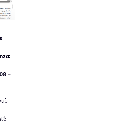
s
enza:
.08 –
l
 può
t’è