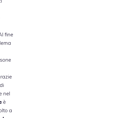
i
i
l fine
blema
rsone
grazie
di
e nel
e
è
olto a