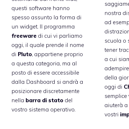
saggiame
questi software hanno
nostra di
spesso assunto la forma di
ad esempi
un widget. Il programma
distrazio
freeware
di cui vi parliamo
scuola o s
oggi, il quale prende il nome
tener trac
di
Pluto
, appartiene proprio
a cui sia
a questa categoria, ma al
adempire 
posto di essere accessibile
della gio
dalla Dashboard si andrà a
oggi di
C
posizionare discretamente
semplice
nella
barra di stato
del
aiuterà a
vostro sistema operativo.
vostri
imp