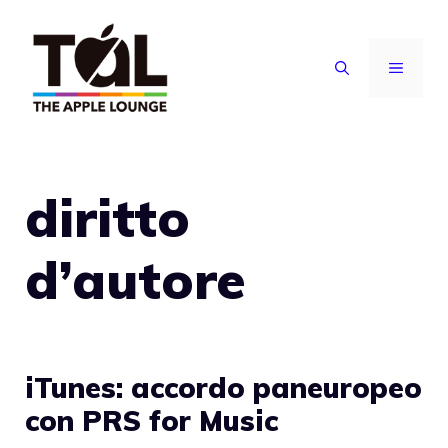
Vai
al
MENU
contenuto
diritto
d’autore
iTunes: accordo paneuropeo
con PRS for Music