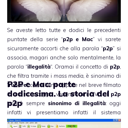
Se aveste letto tutte e dodici le precedenti
puntate della serie “
p2p e Mac
” vi sarete
sicuramente accorti che alla parola “
p2p
” si
associa, magari anche solo mentalmente, la
parola “
illegalità
“. Oramai il concetto di
p2p
,
che filtra tramite i
mass media
, è sinonimo di
P2P e Mac: parte
“
rubare
” come bene appare nel breve filmato
dodicesima. La storia del
in cui si incappa vedendo un DVD. Il
p2p
p2p
non è sempre
sinonimo di illegalità
: oggi
infatti vi presentiamo infatti il sistema
“
Qtrax
“.