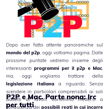
Dopo aver fatto attente panoramiche sul
mondo del p2p
, oggi voltiamo pagina. Dalle
prossime puntate vedremo insieme degli
interessanti
programmi per il p2p e Mac
,
ma, oggi vogliamo trattare della
legislazione italiana
a riguardo. Senza
scendere in particolari comprensibili ai soli
P2P e Mac. Parte nona: Irc
addetti ai lavori, vorremmo mettervi a
per tutti
conoscenza dei
possibili reati in cui incorre