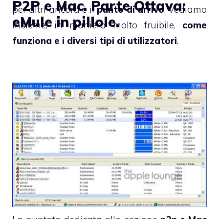
P2P e Mac. Parte Ottava:
per altri ancora è il
punto di arrivo
. Vediamo
eMule in pillole.
insieme, in maniera molto fruibile,
come
funziona e i diversi tipi di utilizzatori
.