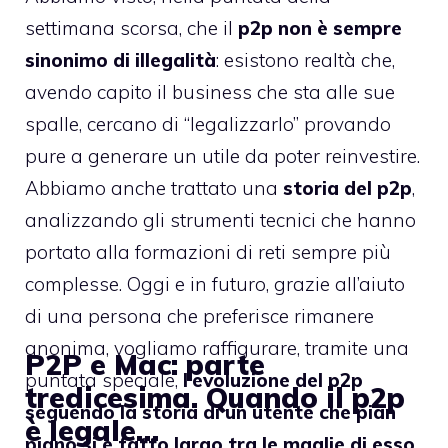
settimana scorsa, che il
p2p non è sempre
sinonimo di illegalità
: esistono realtà che,
avendo capito il business che sta alle sue
spalle, cercano di “legalizzarlo” provando
pure a generare un utile da poter reinvestire.
Abbiamo anche trattato una
storia del p2p
,
analizzando gli strumenti tecnici che hanno
portato alla formazioni di reti sempre più
complesse. Oggi e in futuro, grazie all’aiuto
di una persona che preferisce rimanere
anonima, vogliamo raffigurare, tramite una
P2P e Mac: parte
puntata speciale,
l’evoluzione del p2p
tredicesima. Quando il p2p
seguendo la storia di un utente che pian
è legale…
piano si è fatto largo tra le maglie di esso
,