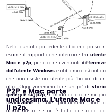
Nella puntata precedente abbiamo preso in
esame il rapporto che intercorre tra
utente
Mac e p2p
, per capire eventuali
differenze
dall’utente Windows
e abbiamo così notato
che non esiste un utente più “bravo” di un
altro. Oggi vorremmo fare un po’ di
storia
P2P e Mac: parte
generale sul p2p
, in modo da capire meglio
undicesima. L’utente Mac e
l’
evoluzione
di tale “piattaforma” fino ai
il p2p.
giorni nostri: se ne è fatta di strada da