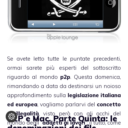
Se avete letto tutte le puntate precedenti,
ormai sarete più esperti del sottoscritto
riguardo al mondo
p2p
. Questa domenica,
rimandando a data da destinarsi un noioso
approfondimento sulla
legislazione italiana
ed europea
, vogliamo parlarvi del
concetto
di illegalità
, visto però con gli occhi del
P2P e Mac. Parte Quinta: le
mondo degli “
addetti ai lavori
“: il tutto, come
denominazioni dei file