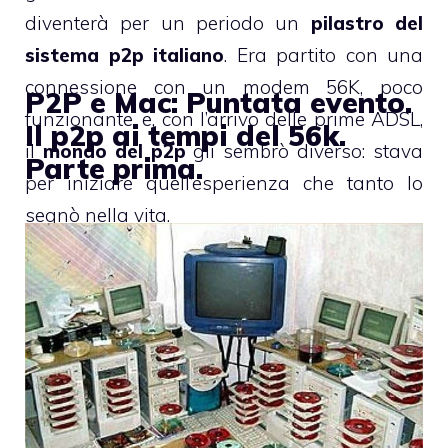
diventerà per un periodo un
pilastro del
sistema p2p italiano
. Era partito con una
connessione con un modem 56K, poco
P2P e Mac: Puntata evento.
funzionante, e, con l’arrivo delle prime ADSL,
Il p2p ai tempi del 56k.
il
mondo del p2p
gli sembrò diverso: stava
Parte prima.
per iniziare quell’esperienza che tanto lo
segnò nella vita.