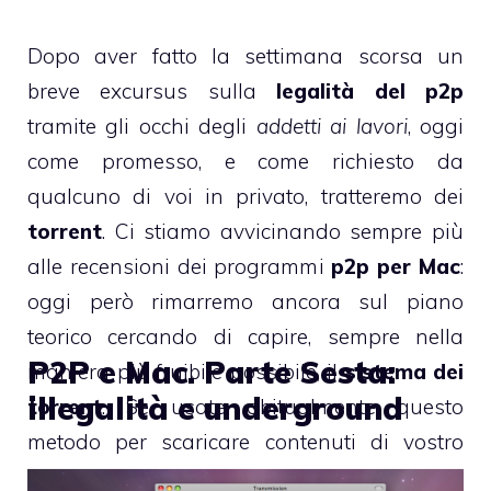
Dopo aver fatto
la settimana scorsa
un
breve excursus sulla
legalità del p2p
tramite gli occhi degli
addetti ai lavori
, oggi
come promesso, e come richiesto da
qualcuno di voi in privato, tratteremo dei
torrent
. Ci stiamo avvicinando sempre più
alle recensioni dei programmi
p2p per Mac
:
oggi però rimarremo ancora sul piano
teorico cercando di capire, sempre nella
P2P e Mac. Parte Sesta:
maniera più fruibile possibile, il
sistema dei
illegalità e underground
torrent
. Se usate abitualmente questo
metodo per scaricare contenuti di vostro
interesse, troverete nel presente articolo delle