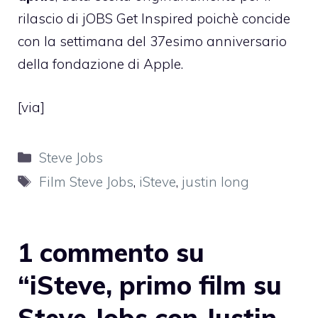
rilascio di jOBS Get Inspired
poichè concide
con la settimana del 37esimo anniversario
della fondazione di Apple.
[
via
]
Categorie
Steve Jobs
Tag
Film Steve Jobs
,
iSteve
,
justin long
1 commento su
“iSteve, primo film su
Steve Jobs con Justin