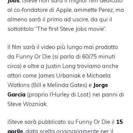
Jobs
, iSteve non sarà il miglior film dedicato
al co-fondatore di Apple, ammette Perez, ma
almeno sarà il primo ad uscire, da qui il
sottotitolo “The first Steve Jobs movie”.
Il film sarà il video più lungo mai prodotto
da Funny Or Die (si parla di 60/75 minuti
circa) e oltre a Justin Long troviamo anche
attori come James Urbaniak e Michaela
Watkins (Bill e Melinda Gates) e
Jorge
Garcia
(proprio l’Hurley di Lost) nei panni di
Steve Wozniak.
iSteve sarà pubblicato su Funny Or Die il
15
aprile
,
data scelta originariamente per il