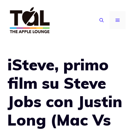
Vai
al
MENU
contenuto
iSteve, primo
film su Steve
Jobs con Justin
Long (Mac Vs