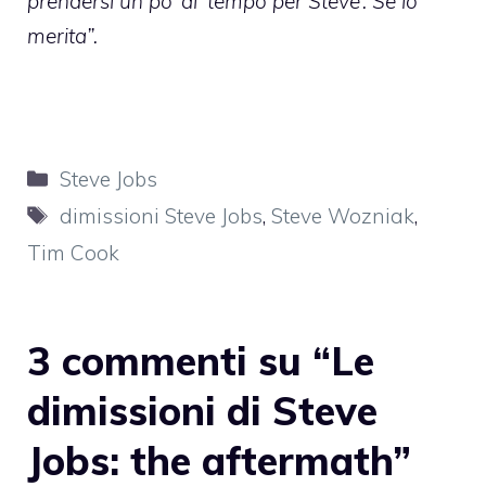
prendersi un po’ di ‘tempo per Steve’. Se lo
merita”.
Categorie
Steve Jobs
Tag
dimissioni Steve Jobs
,
Steve Wozniak
,
Tim Cook
3 commenti su “Le
dimissioni di Steve
Jobs: the aftermath”