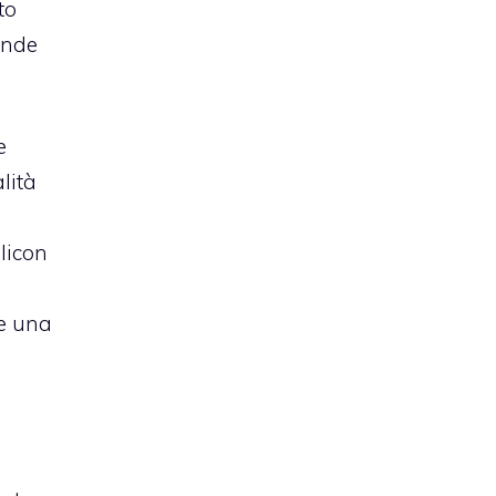
to
onde
e
lità
licon
re una