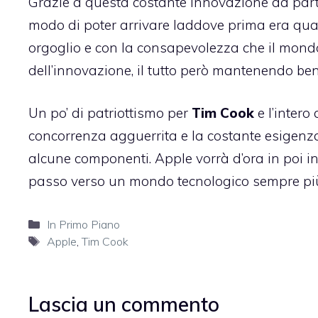
Grazie a questa costante innovazione da par
modo di poter arrivare laddove prima era quas
orgoglio e con la consapevolezza che il mondo
dell’innovazione, il tutto però mantenendo ben
Un po’ di patriottismo per
Tim Cook
e l’intero
concorrenza agguerrita e la costante esigenza
alcune componenti. Apple vorrà d’ora in poi inv
passo verso un mondo tecnologico sempre più a
Categorie
In Primo Piano
Tag
Apple
,
Tim Cook
Lascia un commento