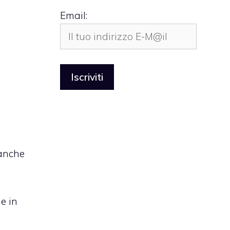
Email:
 anche
e in