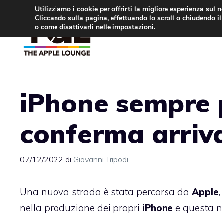
Vai
Utilizziamo i cookie per offrirti la migliore esperienza sul 
Cliccando sulla pagina, effettuando lo scroll o chiudendo il 
al
o come disattivarli nelle
impostazioni
.
APPLE NEWS
IPH
contenuto
iPhone sempre p
conferma arriv
07/12/2022
di
Giovanni Tripodi
Una nuova strada è stata percorsa da
Apple
nella produzione dei propri
iPhone
e questa n