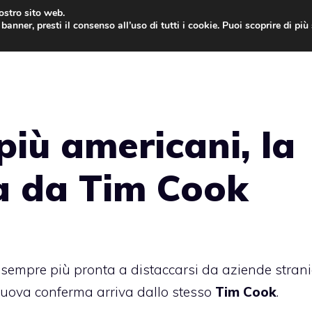
nostro sito web.
banner, presti il consenso all’uso di tutti i cookie. Puoi scoprire di pi
ONE
MAC
IPAD
IOS 9
APPLE WATCH
MAC
iù americani, la
a da Tim Cook
, sempre più pronta a distaccarsi da aziende strani
uova conferma arriva dallo stesso
Tim Cook
.