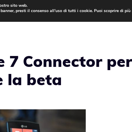
nostro sito web.
banner, presti il consenso all’uso di tutti i cookie. Puoi scoprire di pi
ONE
MAC
IPAD
IOS 9
APPLE WATCH
MAC
 7 Connector pe
e la beta