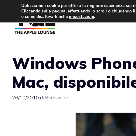
Vai
Utilizziamo i cookie per offrirti la migliore esperienza sul 
Cliccando sulla pagina, effettuando lo scroll o chiudendo il 
al
o come disattivarli nelle
impostazioni
.
APPLE NEWS
IPH
contenuto
Windows Phone
Mac, disponibil
26/10/2010
di
Redazione