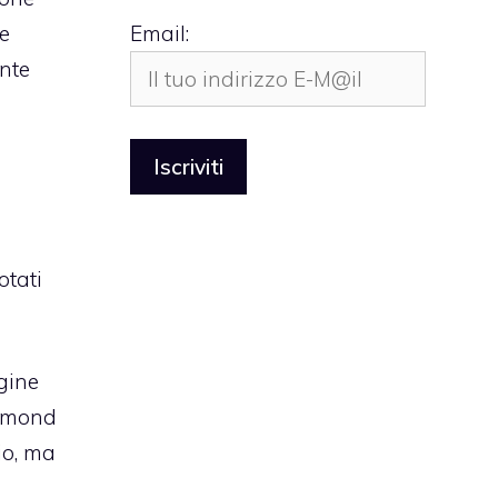
 e
Email:
ente
otati
gine
edmond
io, ma