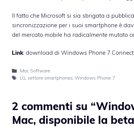
Il fatto che Microsoft si sia sbrigata a pubbli
sincronizzazione per i suoi smartphone è davv
del mercato mobile ha radicalmente mutato cer
Link
:
download di Windows Phone 7 Connect
Categorie
Mac Software
Tag
LG
,
settore smartphones
,
Windows Phone 7
2 commenti su “Window
Mac, disponibile la bet