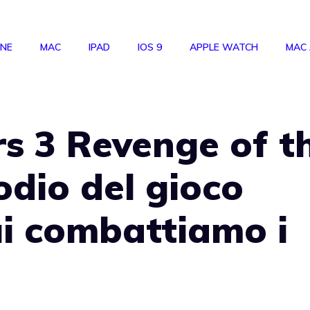
ONE
MAC
IPAD
IOS 9
APPLE WATCH
MAC
s 3 Revenge of t
odio del gioco
ui combattiamo i