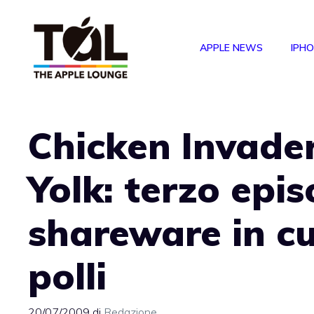
Vai
al
APPLE NEWS
IPH
contenuto
Chicken Invader
Yolk: terzo epis
shareware in c
polli
20/07/2009
di
Redazione