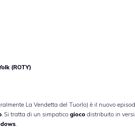
Yolk (ROTY)
eralmente La Vendetta del Tuorlo) è il nuovo episod
o
. Si tratta di un simpatico
gioco
distribuito in vers
ndows
.