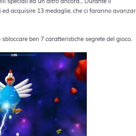
lli speciali ed un altro ancora… Durante il
 ed acquisire 13 medaglie, che ci faranno avanzar
loccare ben 7 caratteristiche segrete del gioco.