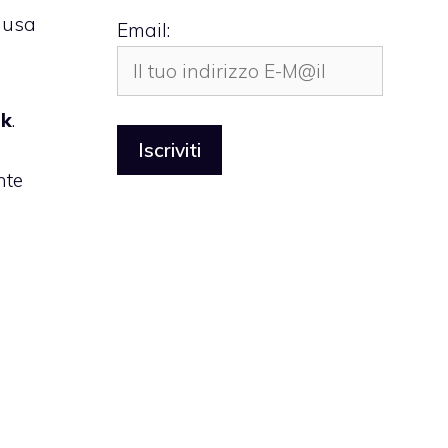
causa
Email:
lk
.
nte