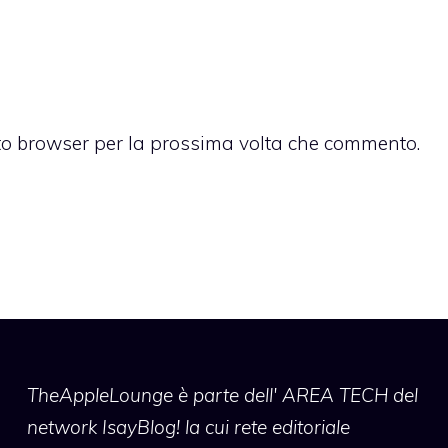
sto browser per la prossima volta che commento.
TheAppleLounge
è parte dell' AREA TECH del
network IsayBlog! la cui rete editoriale