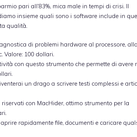
rmio pari all’83%, mica male in tempi di crisi. Il
diamo insieme quali sono i software include in qu
ta qualità.
diagnostica di problemi hardware al processore, all
 Valore: 100 dollari.
ività con questo strumento che permette di avere 
lari.
enterai un drago a scrivere testi complessi e artic
 e riservati con MacHider, ottimo strumento per la
ri.
r aprire rapidamente file, documenti e caricare qual