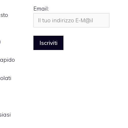
Email:
esto
a
rapido
olati
siasi