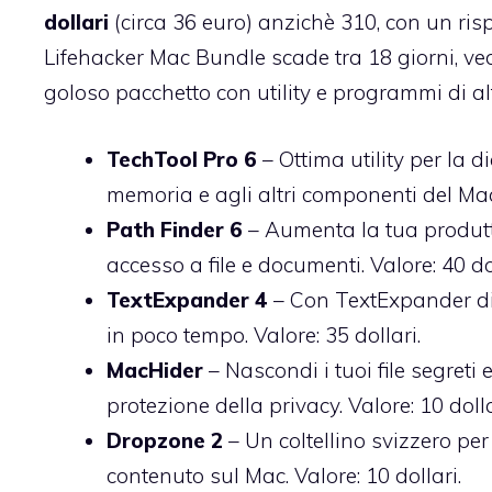
dollari
(circa 36 euro) anzichè 310, con un rispa
Lifehacker Mac Bundle scade tra 18 giorni, ve
goloso pacchetto con utility e programmi di al
TechTool Pro 6
– Ottima utility per la 
memoria e agli altri componenti del Mac.
Path Finder 6
– Aumenta la tua produtt
accesso a file e documenti. Valore: 40 dol
TextExpander 4
– Con TextExpander div
in poco tempo. Valore: 35 dollari.
MacHider
– Nascondi i tuoi file segreti
protezione della privacy. Valore: 10 dolla
Dropzone 2
– Un coltellino svizzero pe
contenuto sul Mac. Valore: 10 dollari.