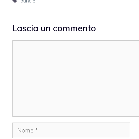
Tag
bundle
Lascia un commento
Commento
Nome