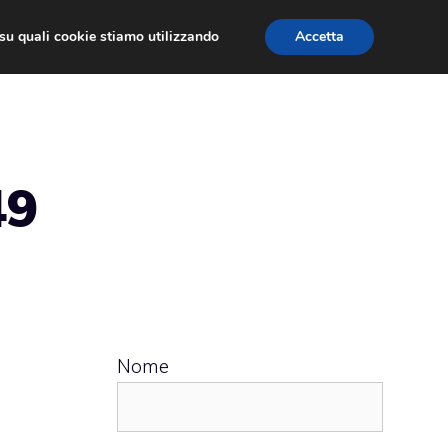
ù su quali cookie stiamo utilizzando
Accetta
 APPS
RECENSIONI
APPROFONDIMENTO
49
Nome