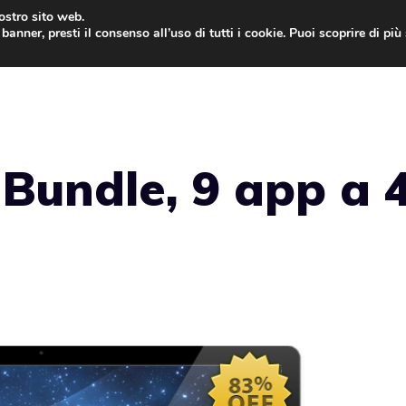
nostro sito web.
banner, presti il consenso all’uso di tutti i cookie. Puoi scoprire di pi
ONE
MAC
IPAD
IOS 9
APPLE WATCH
MAC
Bundle, 9 app a 