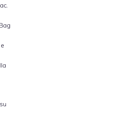
ac.
raBag
 e
lla
 su