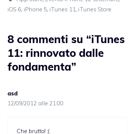
iOS 6
,
iPhone 5
,
iTunes 11
,
iTunes Store
8 commenti su “iTunes
11: rinnovato dalle
fondamenta”
asd
12/09/2012 alle 21:00
Che brutto! :(