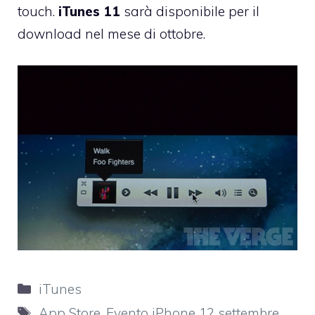
touch.
iTunes 11
sarà disponibile per il
download nel mese di ottobre.
Categorie
iTunes
Tag
App Store
,
Evento iPhone 12 settembre
,