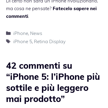
Di certo non sarà un iPhone rivoluzionario,
ma cosa ne pensate?
Fatecelo sapere nei
commenti
.
Categorie
iPhone
,
News
Tag
iPhone 5
,
Retina Display
42 commenti su
“iPhone 5: l’iPhone più
sottile e più leggero
mai prodotto”