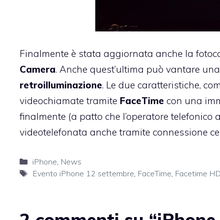
Finalmente è stata aggiornata anche la fotoc
Camera
. Anche quest’ultima può vantare una r
retroilluminazione
. Le due caratteristiche, c
videochiamate tramite
FaceTime
con una imma
finalmente (a patto che l’operatore telefonico a
videotelefonata anche tramite connessione cel
Categorie
iPhone
,
News
Tag
Evento iPhone 12 settembre
,
FaceTime
,
Facetime H
2 commenti su “iPhone 