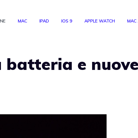
ONE
MAC
IPAD
IOS 9
APPLE WATCH
MAC
 batteria e nuov