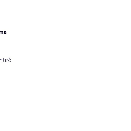
ime
ntirà