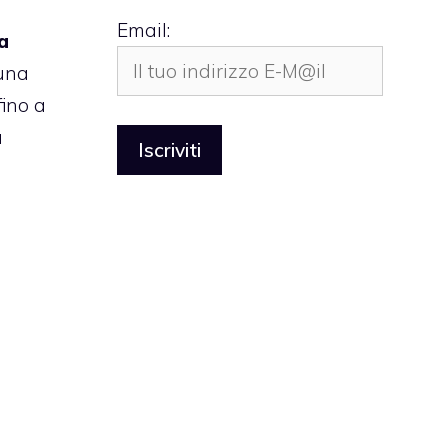
Email:
a
una
fino a
a