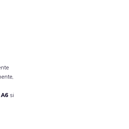
ente
ente,
e
A6
si