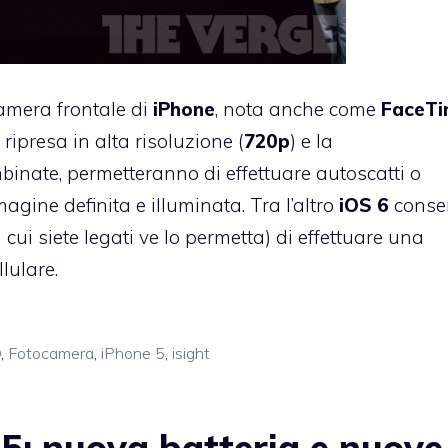
amera frontale di
iPhone
, nota anche come
FaceT
ipresa in alta risoluzione (
720p
) e la
ombinate, permetteranno di effettuare autoscatti o
gine definita e illuminata. Tra l’altro
iOS
6
conse
 cui siete legati ve lo permetta) di effettuare una
lulare.
D
,
Fotocamera
,
iPhone 5
,
isight
5: nuova batteria e nuove