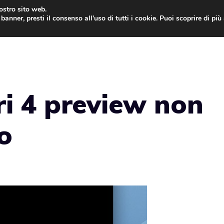
nostro sito web.
banner, presti il consenso all’uso di tutti i cookie. Puoi scoprire di pi
ONE
MAC
IPAD
IOS 9
APPLE WATCH
MAC
ri 4 preview non
o