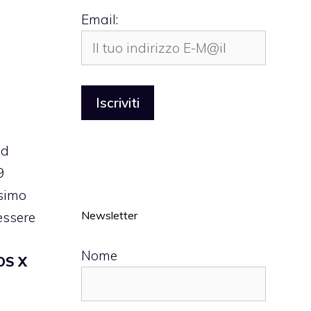
Email:
Ad
9
esimo
Newsletter
essere
Nome
OS X