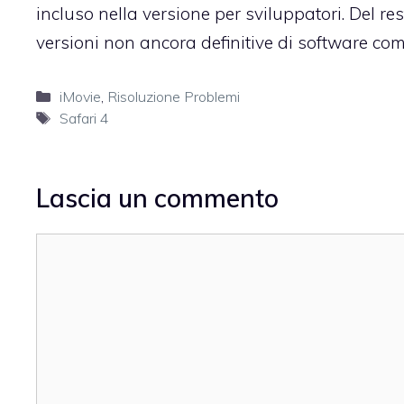
incluso nella versione per sviluppatori. Del res
versioni non ancora definitive di software co
Categorie
iMovie
,
Risoluzione Problemi
Tag
Safari 4
Lascia un commento
Commento