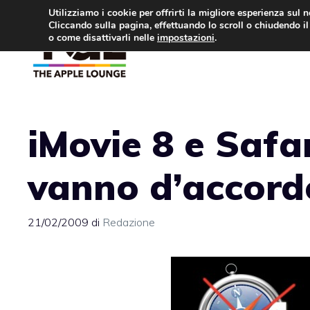
Vai
Utilizziamo i cookie per offrirti la migliore esperienza sul 
Cliccando sulla pagina, effettuando lo scroll o chiudendo il 
al
o come disattivarli nelle
impostazioni
.
APPLE NEWS
IPH
contenuto
iMovie 8 e Safa
vanno d’accord
21/02/2009
di
Redazione