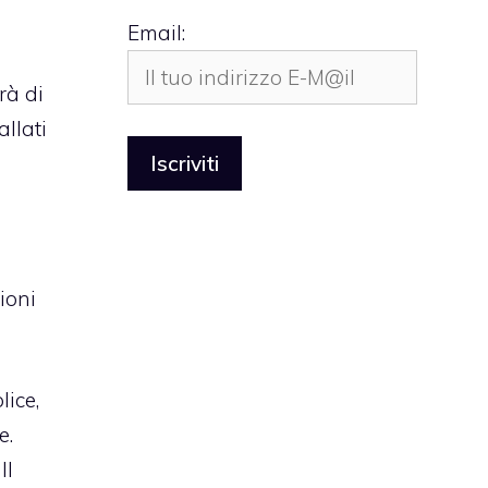
i
Email:
rà di
llati
ioni
ice,
e.
ll