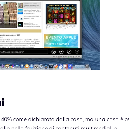
i
del 40% come dichiarato dalla casa, ma una cosa è cer
lio nella fruizione di contenuti multimediali e