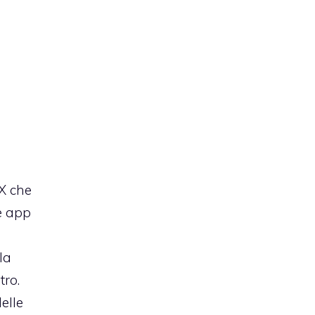
 X che
le app
la
tro.
elle