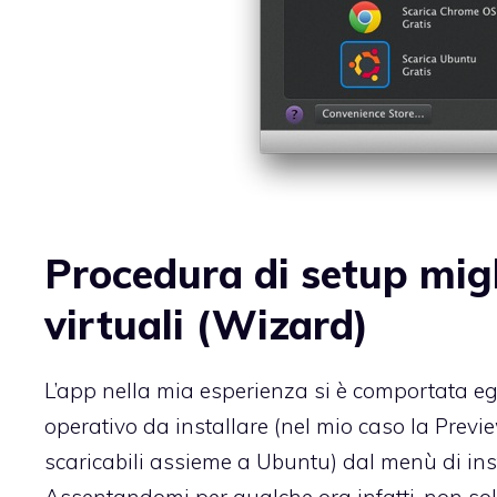
Procedura di setup mig
virtuali (Wizard)
L’app nella mia esperienza si è comportata eg
operativo da installare (nel mio caso la Previe
scaricabili assieme a Ubuntu) dal menù di insta
Assentandomi per qualche ora infatti, non so