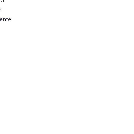
r
ente.