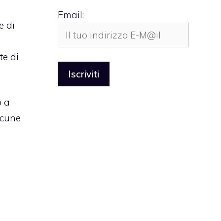
Email:
e di
te di
o a
lcune