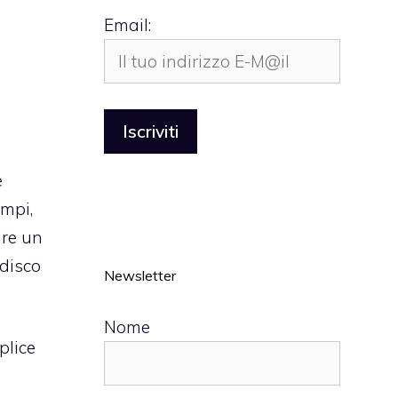
Email:
e
empi,
are un
 disco
Newsletter
Nome
plice