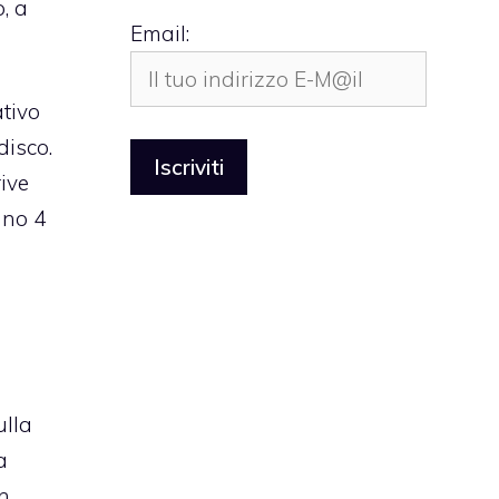
, a
Email:
tivo
disco.
rive
ano 4
ulla
a
n