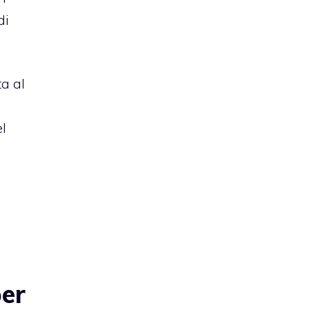
di
ta al
el
per