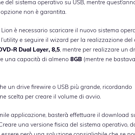
ne del sistema operativo su USB, mentre quest’anno
 opzione non è garantita.
Lion è necessario scaricare il nuovo sistema opera
utility e seguire il wizard per la realizzazione del 
DVD-R Dual Layer, 8,5
, mentre per realizzare un d
ere una capacità di almeno
8GB
(mentre ne bastav
che un drive firewire o USB più grande, ricordando
e scelta per creare il volume di avvio.
ile applicazione, basterà effettuare il download s
reare una versione fisica del sistema operativo, d
essere però una soluzione consigliabile che se no