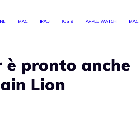
ONE
MAC
IPAD
IOS 9
APPLE WATCH
MAC
r è pronto anche
ain Lion