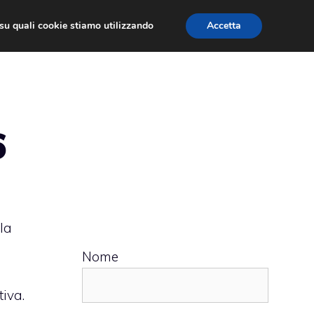
ù su quali cookie stiamo utilizzando
Accetta
 APPS
RECENSIONI
APPROFONDIMENTO
6
la
Nome
iva.