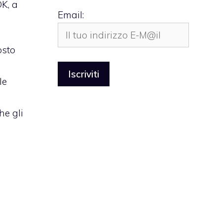
K, a
Email:
osto
le
e gli