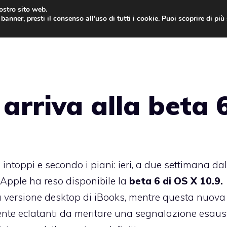
nostro sito web.
banner, presti il consenso all’uso di tutti i cookie. Puoi scoprire di pi
ONE
MAC
IPAD
IOS 9
APPLE WATCH
MAC
arriva alla beta 
ntoppi e secondo i piani: ieri, a due settimana dal
 Apple ha reso disponibile la
beta 6 di OS X 10.9.
a versione desktop di iBooks
, mentre questa nuova
ente eclatanti da meritare una segnalazione esaust