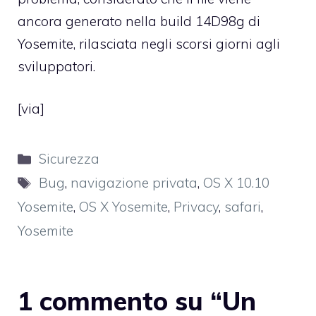
ancora generato nella build 14D98g di
Yosemite, rilasciata negli scorsi giorni agli
sviluppatori.
[
via
]
Categorie
Sicurezza
Tag
Bug
,
navigazione privata
,
OS X 10.10
Yosemite
,
OS X Yosemite
,
Privacy
,
safari
,
Yosemite
1 commento su “Un