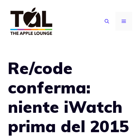
Vai
al
MENU
contenuto
Re/code
conferma:
niente iWatch
prima del 2015