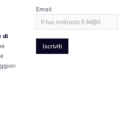
Email:
 di
he
he
ggiori
e