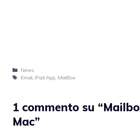
Categorie
News
Tag
Email
,
iPad App
,
MailBox
1 commento su “Mailbox
Mac”