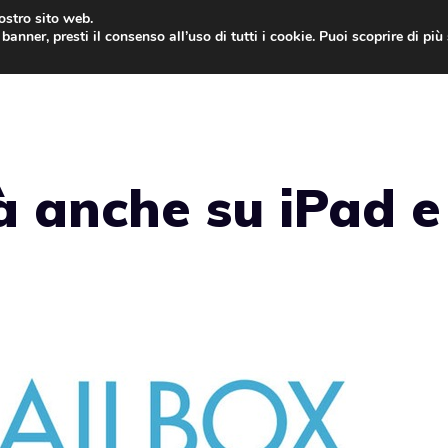
nostro sito web.
banner, presti il consenso all’uso di tutti i cookie. Puoi scoprire di pi
ONE
MAC
IPAD
IOS 9
APPLE WATCH
MAC
à anche su iPad e