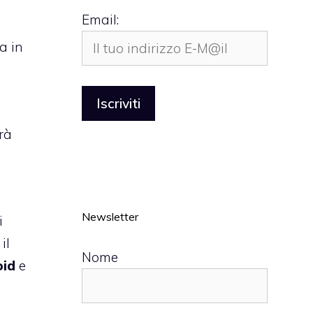
Email:
a in
rà
Newsletter
i
il
Nome
oid
e