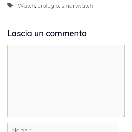
Tag
iWatch
,
orologio
,
smartwatch
Lascia un commento
Commento
Nome