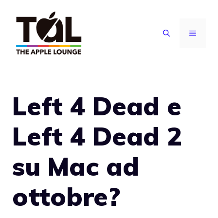
Vai
al
MENU
contenuto
Left 4 Dead e
Left 4 Dead 2
su Mac ad
ottobre?