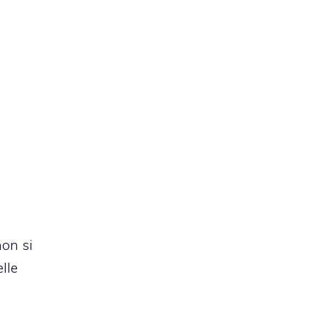
non si
elle