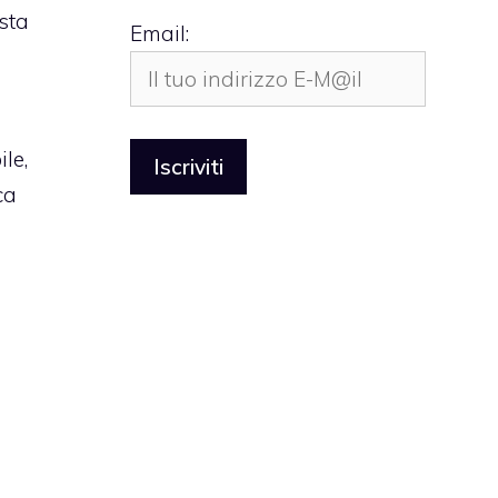
ista
Email:
ile,
ca