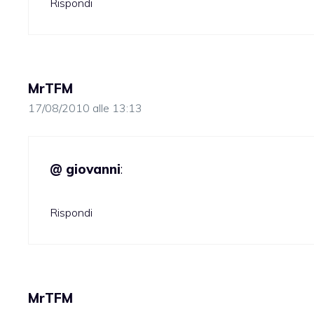
Rispondi
MrTFM
17/08/2010 alle 13:13
@ giovanni
:
Rispondi
MrTFM