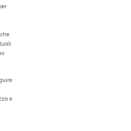
per
 che
tuali
no
guire
zza e