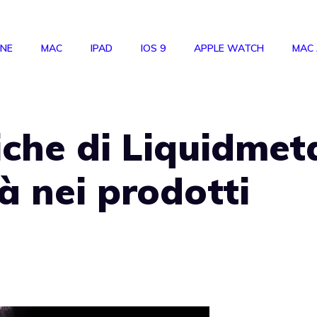
ONE
MAC
IPAD
IOS 9
APPLE WATCH
MAC
iche di Liquidmet
à nei prodotti