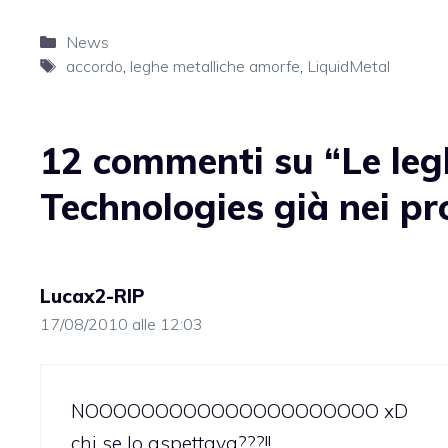
Categorie
News
Tag
accordo
,
leghe metalliche amorfe
,
LiquidMetal
12 commenti su “Le leg
Technologies già nei pr
Lucax2-RIP
17/08/2010 alle 12:03
NOOOOOOOOOOOOOOOOOOOOO xD
chi se lo aspettava???!!