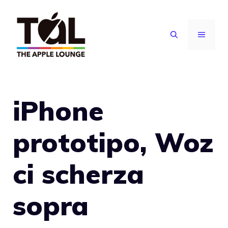
Vai
al
MENU
contenuto
iPhone
prototipo, Woz
ci scherza
sopra